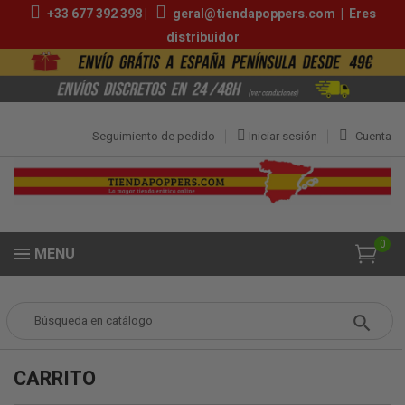
+33 677 392 398 |
geral@tiendapoppers.com
|
Eres
distribuidor
Seguimiento de pedido
Iniciar sesión
Cuenta
0
MENU
Popper
CARRITO