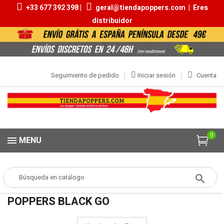
+33 677 392 398 |
geral@tiendapoppers.com
|
Eres
distribuidor
Seguimiento de pedido
Iniciar sesión
Cuenta
0
MENU
Popper
MARCAS
Poppers Black Go
POPPERS BLACK GO