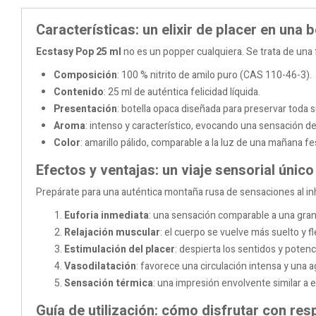
Características: un elixir de placer en una b
Ecstasy Pop 25 ml
no es un popper cualquiera. Se trata de una
Composición
: 100 % nitrito de amilo puro (CAS 110-46-3).
Contenido
: 25 ml de auténtica felicidad líquida.
Presentación
: botella opaca diseñada para preservar toda s
Aroma
: intenso y característico, evocando una sensación de
Color
: amarillo pálido, comparable a la luz de una mañana fes
Efectos y ventajas: un viaje sensorial único
Prepárate para una auténtica montaña rusa de sensaciones al in
Euforia inmediata
: una sensación comparable a una gran 
Relajación muscular
: el cuerpo se vuelve más suelto y 
Estimulación del placer
: despierta los sentidos y potenc
Vasodilatación
: favorece una circulación intensa y una 
Sensación térmica
: una impresión envolvente similar a e
Guía de utilización: cómo disfrutar con re