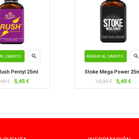

AL CARRITO
AÑADIR AL CARRITO
Vista
Vist
Rush Pentyl 25ml
Stoke Mega Power 25
rápida
rápi
5,45 €
5,45 €
,90 €
10,90 €