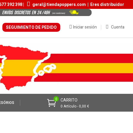
677 392 398 |
geral@tiendapoppers.com
|
Eres distribuidor
Iniciar sesión
Cuenta
SEGUIMIENTO DE PEDIDO
0
CARRITO
ESÓRIOS
0 Artículo - 0,00 €