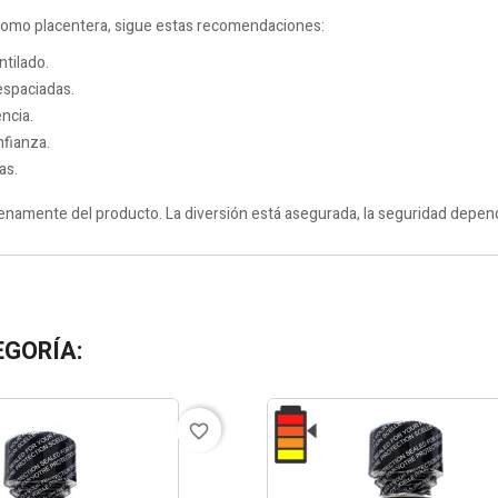
como placentera, sigue estas recomendaciones:
ntilado.
espaciadas.
ncia.
nfianza.
as.
enamente del producto. La diversión está asegurada, la seguridad depend
EGORÍA:
favorite_border