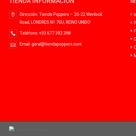
TIENDA INFORMACIÓN
M
Dirección:
Tienda Poppers – 20-22 Wenlock
I
Road, LONDRES N1 7GU, REINO UNIDO
P
F
Teléfono:
+33 677 392 398
D
Email:
geral@tiendapoppers.com
C
M