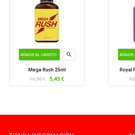

AÑADIR AL CARRITO
AÑADIR 
Vista
Mega Rush 25ml
Royal 
rápida
5,45 €
10,90 €
10