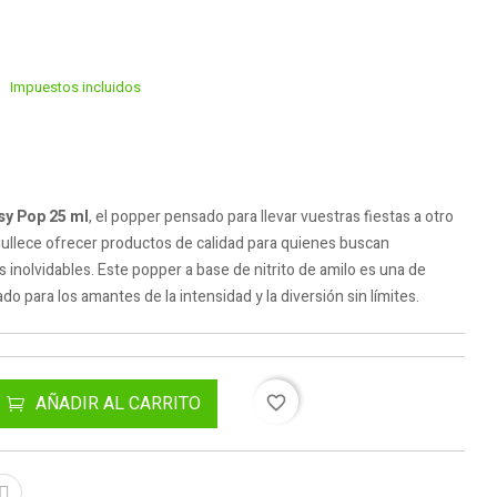
Impuestos incluidos
sy Pop 25 ml
, el popper pensado para llevar vuestras fiestas a otro
gullece ofrecer productos de calidad para quienes buscan
nolvidables. Este popper a base de nitrito de amilo es una de
do para los amantes de la intensidad y la diversión sin límites.
AÑADIR AL CARRITO
favorite_border