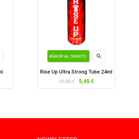


AÑADIR AL CARRITO
a
Vista
ml
Rise Up Ultra Strong Tube 24ml
da
rápida
5,45 €
10,90 €