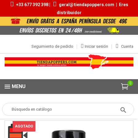
+33 677 392 398 |
geral@tiendapoppers.com
|
Eres
distribuidor
Seguimiento de pedido
Iniciar sesión
Cuenta
0
MENU
Popper
POPPERS
Aromas 20ml | 30ml
Fist Strong Big
AGOTADO