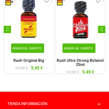
favorite_border
favorite_border
AÑADIR AL CARRITO
AÑADIR AL CARRITO
Rush Original Big
Rush Ultra Strong Butanol
25ml
5,45 €
10,90 €
5,45 €
10,90 €
TIENDA INFORMACIÓN