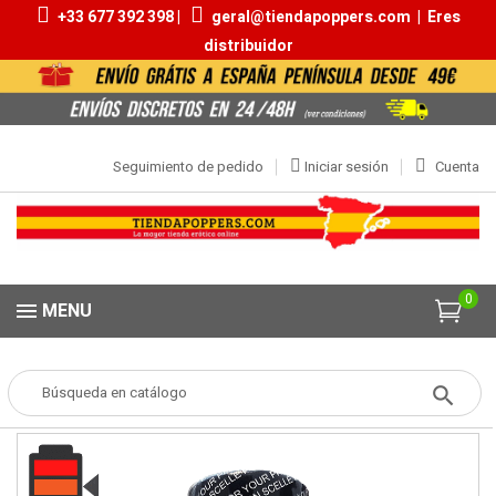
+33 677 392 398 |
geral@tiendapoppers.com
|
Eres
distribuidor
Seguimiento de pedido
Iniciar sesión
Cuenta
0
MENU
Popper
POPPERS
Aromas 20ml | 30ml
Stoke Mega Power 25ml