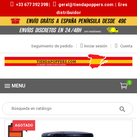
+33 677 392 398 |
geral@tiendapoppers.com
|
Eres
distribuidor
Seguimiento de pedido
Iniciar sesión
Cuenta
0
MENU
Popper
POPPERS
Aromas 20ml | 30ml
ISOAMYL NITRITE 24ML
AGOTADO