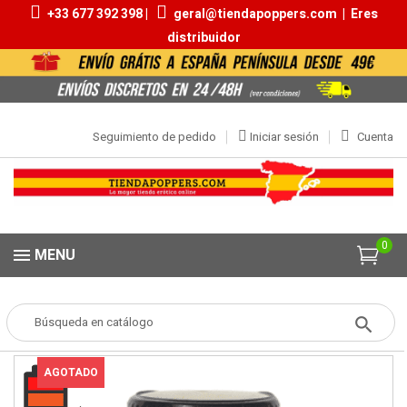
+33 677 392 398 |
geral@tiendapoppers.com
|
Eres
distribuidor
Seguimiento de pedido
Iniciar sesión
Cuenta
0
MENU
Popper
POPPERS
Aromas 20ml | 30ml
ISOPROPYL NITRITE 24ML
AGOTADO