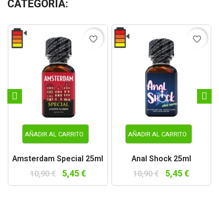
CATEGORÍA:
favorite_border
favorite_border
AÑADIR AL CARRITO
AÑADIR AL CARRITO
Amsterdam Special 25ml
Anal Shock 25ml
5,45 €
5,45 €
10,90 €
10,90 €