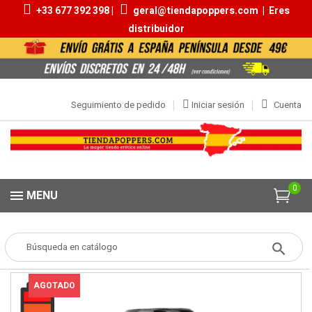
+33 677 392 398 |
geral@tiendapoppers.com
|
Eres
distribuidor
Seguimiento de pedido
Iniciar sesión
Cuenta
0
MENU
Popper
POPPERS
Aromas 20ml | 30ml
Propyl 24ml
AGOTADO