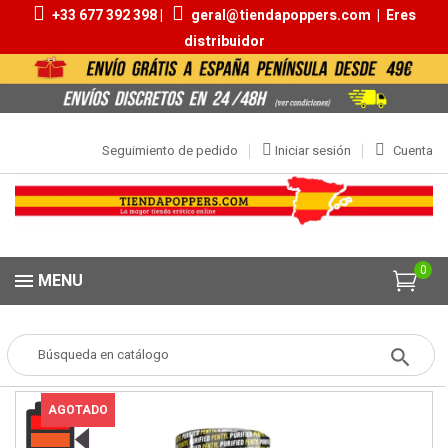
+33 677 392 398 |
geral@tiendapoppers.com
|
Eres
distribuidor
Seguimiento de pedido
Iniciar sesión
Cuenta
0
MENU
Popper
POPPERS
Aromas 20ml | 30ml
BB Pentyl Tall 24ml
AGOTADO