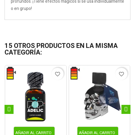
profundos. ¡Tiene efectos mágicos si se usa individualmente
o en grupo!
15 OTROS PRODUCTOS EN LA MISMA
CATEGORÍA:
favorite_border
favorite_border
AÑADIR AL CARRITO
AÑADIR AL CARRITO