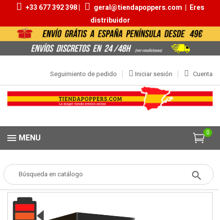
+33 677 392 398 |
geral@tiendapoppers.com
|
Eres
distribuidor
Seguimiento de pedido
Iniciar sesión
Cuenta
0
MENU
Popper
POPPERS
Aromas 20ml | 30ml
Rise Up Black Label 30ml