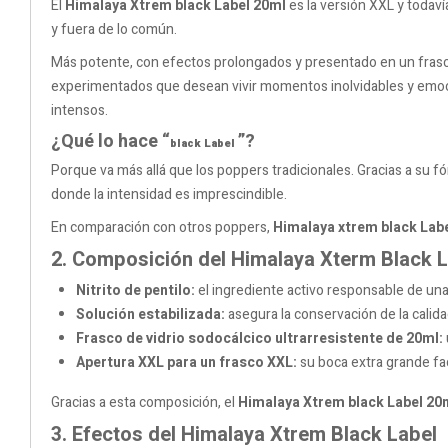
El
Himalaya
Xtrem
black Label 20ml
es la versión XXL y todav
y fuera de lo común.
Más potente, con efectos prolongados y presentado en un frasco
experimentados que desean vivir momentos inolvidables y emoci
intensos.
¿Qué lo hace “
”?
black Label
Porque va más allá que los poppers tradicionales. Gracias a su 
donde la intensidad es imprescindible.
En comparación con otros poppers,
Himalaya xtrem
black Lab
2. Composición del Himalaya Xterm Black L
Nitrito de pentilo:
el ingrediente activo responsable de una
Solución estabilizada:
asegura la conservación de la calidad
Frasco de vidrio sodocálcico ultrarresistente de 20ml:
Apertura XXL para un frasco XXL:
su boca extra grande fa
Gracias a esta composición, el
Himalaya
Xtrem
black Label 20
3. Efectos del Himalaya Xtrem Black Label