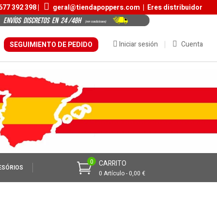
677 392 398 |
geral@tiendapoppers.com
|
Eres distribuidor
Iniciar sesión
Cuenta
SEGUIMIENTO DE PEDIDO
0
CARRITO
ESÓRIOS
0 Artículo - 0,00 €