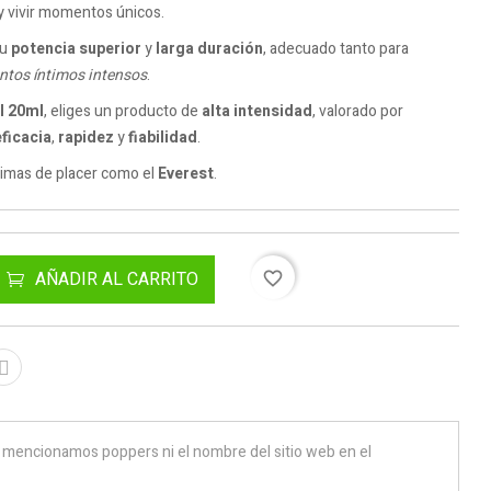
 y vivir momentos únicos.
su
potencia superior
y
larga duración
, adecuado tanto para
tos íntimos intensos
.
l 20ml
, eliges un producto de
alta intensidad
, valorado por
eficacia
,
rapidez
y
fiabilidad
.
cimas de placer como el
Everest
.
AÑADIR AL CARRITO
favorite_border