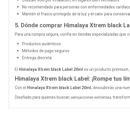
Utilízalo solo por inhalación, en lugares bien ventilados.
No recomendado para personas con enfermedades cardíaca
Mantén el frasco protegido de la luz y el calor para conserva
5. Dónde comprar Himalaya Xtrem black La
Para una compra segura, confía en tiendas especializadas que o
Productos auténticos
Métodos de pago seguros
Entrega discreta
El
Himalaya
Xtrem
black Label 20ml
es un producto premium, co
Himalaya Xtrem black Label: ¡Rompe tus lím
Con el
Himalaya
Xtrem
black Label 20ml
, descubrirás una nue
Diseñado para quienes buscan
sensaciones extremas
, transfor