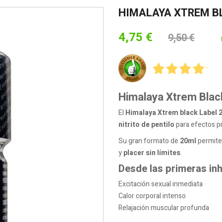
HIMALAYA XTREM B
4,75 €
9,50 €
Himalaya Xtrem Blac
El
Himalaya Xtrem black Label 
nitrito de pentilo
para efectos p
Su gran formato de
20ml
permite
y
placer sin límites
.
Desde las primeras in
Excitación sexual inmediata
Calor corporal intenso
Relajación muscular profunda