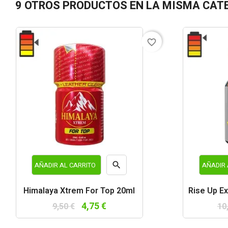
9 OTROS PRODUCTOS EN LA MISMA CAT
favorite_border

AÑADIR AL CARRITO
AÑADIR 
Vista
Himalaya Xtrem For Top 20ml
Rise Up E
rápida
4,75 €
9,50 €
10