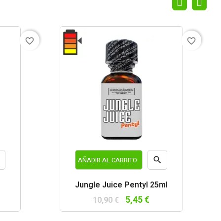
favorite_border
favorite_border


AÑADIR AL CARRITO
a
Vista
Jungle Juice Pentyl 25ml
da
rápida
5,45 €
10,90 €