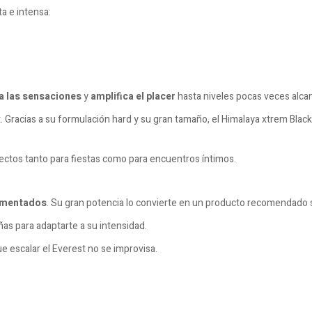
a e intensa:
ca las sensaciones
y
amplifica el placer
hasta niveles pocas veces alca
t. Gracias a su formulación hard y su gran tamaño, el Himalaya xtrem Bl
tos tanto para fiestas como para encuentros íntimos.
imentados
. Su gran potencia lo convierte en un producto recomendado 
ñas para adaptarte a su intensidad.
e escalar el Everest no se improvisa.