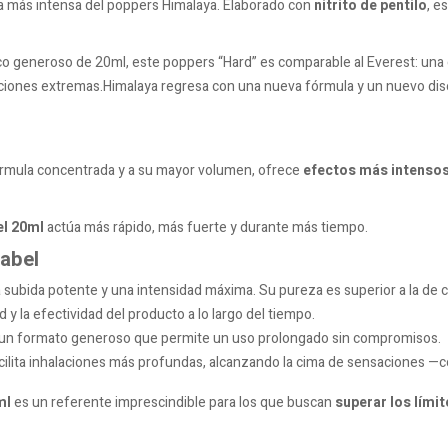
ía más intensa del poppers Himalaya. Elaborado con
nitrito de pentilo
, e
 generoso de 20ml, este poppers “Hard” es comparable al Everest: una ci
ones extremas.Himalaya regresa con una nueva fórmula y un nuevo dise
fórmula concentrada y a su mayor volumen, ofrece
efectos más intensos
el 20ml
actúa más rápido, más fuerte y durante más tiempo.
abel
 subida potente y una intensidad máxima. Su pureza es superior a la de 
 y la efectividad del producto a lo largo del tiempo.
un formato generoso que permite un uso prolongado sin compromisos.
cilita inhalaciones más profundas, alcanzando la cima de sensaciones 
ml
es un referente imprescindible para los que buscan
superar los límit