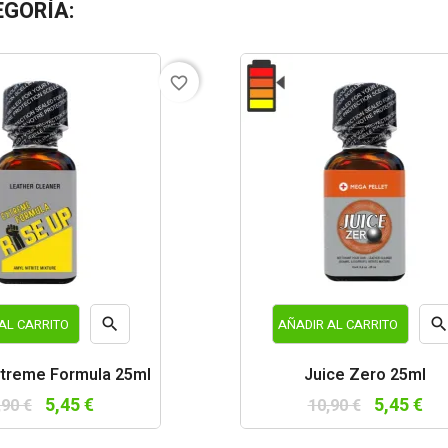
EGORÍA:
favorite_border

AL CARRITO
AÑADIR AL CARRITO
Vista
Vist
xtreme Formula 25ml
Juice Zero 25ml
rápida
rápi
5,45 €
5,45 €
,90 €
10,90 €