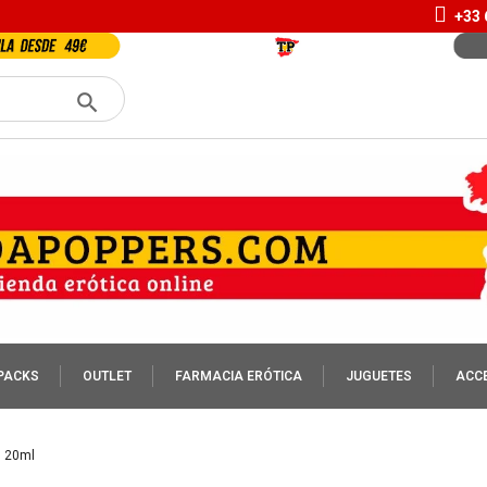
+33 
PACKS
OUTLET
FARMACIA ERÓTICA
JUGUETES
ACC
l 20ml