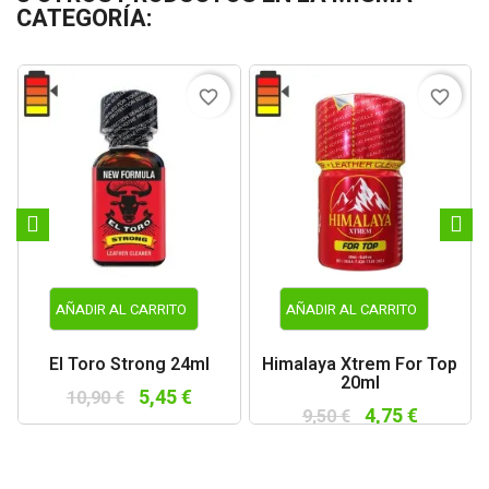
CATEGORÍA:
favorite_border
favorite_border
AÑADIR AL CARRITO
AÑADIR AL CARRITO
El Toro Strong 24ml
Himalaya Xtrem For Top
20ml
5,45 €
10,90 €
4,75 €
9,50 €