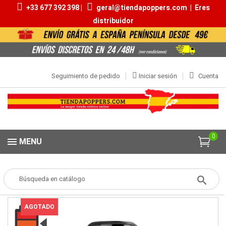
+33 677 392 398 |
geral@tiendapoppers.com
|
Eres
distribuidor
Seguimiento de pedido
Iniciar sesión
Cuenta
0
MENU
Popper
POPPERS
Aromas 20ml | 30ml
BB Original 24ml
AGOTADO