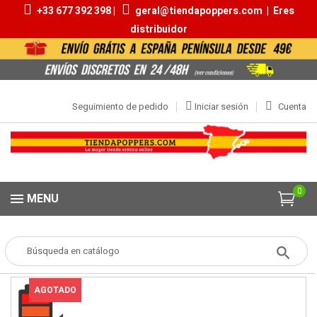
+33 677 392 398 |
geral@tiendapoppers.com
|
Eres
distribuidor
Seguimiento de pedido
Iniciar sesión
Cuenta
0
MENU
Popper
POPPERS
Aromas 9ml | 13ml
Pulse 10ml
AGOTADO