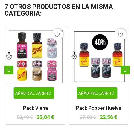
7 OTROS PRODUCTOS EN LA MISMA
CATEGORÍA:
favorite_border
favorite_border
AÑADIR AL CARRITO
AÑADIR AL CARRITO
Pack Viena
Pack Popper Huelva
32,04 €
22,56 €
53,40 €
37,60 €