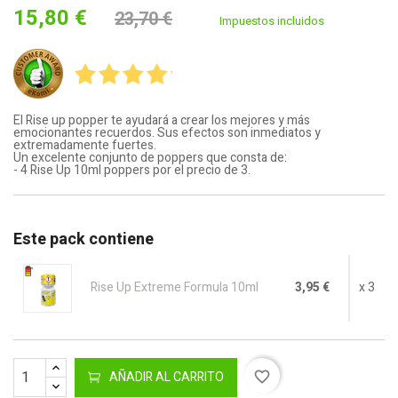
15,80 €
23,70 €
Impuestos incluidos
El Rise up popper te ayudará a crear los mejores y más
emocionantes recuerdos. Sus efectos son inmediatos y
extremadamente fuertes.
Un excelente conjunto de poppers que consta de:
- 4 Rise Up 10ml poppers por el precio de 3.
Este pack contiene
Rise Up Extreme Formula 10ml
3,95 €
x 3
AÑADIR AL CARRITO
favorite_border