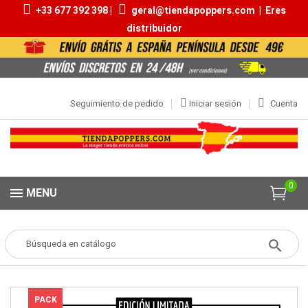
+33 677 392 398 |
geral@tiendapoppers.com
|
Eres
distribuidor
Seguimiento de pedido
Iniciar sesión
Cuenta
0
MENU
Popper
POPPERS
Aromas Conjuntos Económicos
PACK 3
POPPERS RISE UP 10ML
PACK