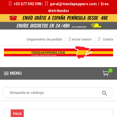
+33 677 392 398 |
geral@tiendapoppers.com
|
Eres
distribuidor
Seguimiento de pedido
Iniciar sesión
Cuenta
0
MENU
Popper
POPPERS
Aromas Conjuntos Económicos
Pack Popper
Huelva
PACK