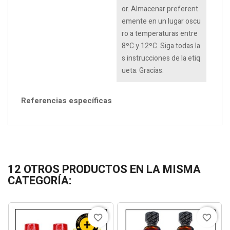
or. Almacenar preferent
emente en un lugar oscu
ro a temperaturas entre
8ºC y 12ºC. Siga todas la
s instrucciones de la etiq
ueta. Gracias.
Referencias específicas
12 OTROS PRODUCTOS EN LA MISMA
CATEGORÍA:
favorite_border
favorite_border