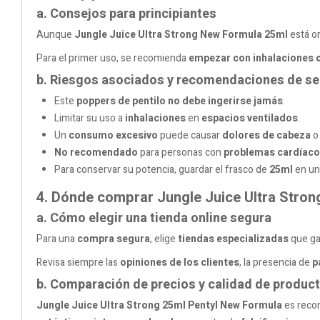
a. Consejos para principiantes
Aunque
Jungle Juice Ultra Strong New Formula 25ml
está o
Para el primer uso, se recomienda
empezar con inhalaciones 
b. Riesgos asociados y recomendaciones de s
Este
poppers de pentilo
no debe ingerirse jamás
.
Limitar su uso a
inhalaciones
en
espacios ventilados
.
Un
consumo excesivo
puede causar
dolores de cabeza
No recomendado
para personas con
problemas cardíaco
Para conservar su potencia, guardar el frasco de
25ml
en un
4. Dónde comprar Jungle Juice Ultra Stron
a. Cómo elegir una tienda online segura
Para una
compra segura
, elige
tiendas especializadas
que ga
Revisa siempre las
opiniones de los clientes
, la presencia de
p
b. Comparación de precios y calidad de produc
Jungle Juice Ultra Strong 25ml Pentyl New Formula
es reco