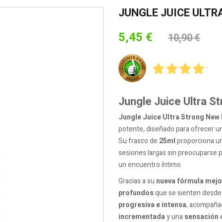
JUNGLE JUICE ULT
5,45 €
10,90 €
Jungle Juice Ultra S
Jungle Juice Ultra Strong New
potente, diseñado para ofrecer un
Su frasco de
25ml
proporciona un
sesiones largas sin preocuparse p
un encuentro íntimo.
Gracias a su
nueva fórmula mej
profundos
que se sienten desde
progresiva e intensa
, acompaña
incrementada
y una
sensación d