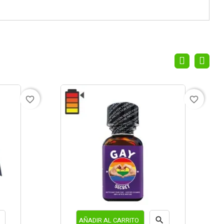
favorite_border
favorite_border


AÑADIR AL CARRITO