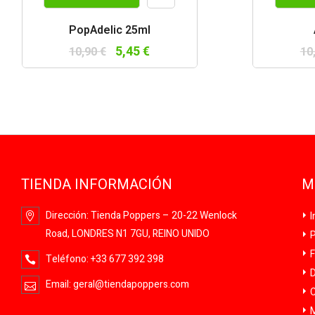
Vista
PopAdelic 25ml
rápida
5,45 €
10,90 €
10
TIENDA INFORMACIÓN
M
Dirección:
Tienda Poppers – 20-22 Wenlock
I
Road, LONDRES N1 7GU, REINO UNIDO
P
F
Teléfono:
+33 677 392 398
D
Email:
geral@tiendapoppers.com
C
M