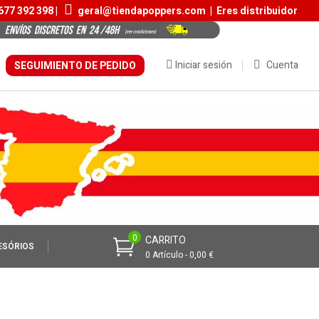
677 392 398 |
geral@tiendapoppers.com
|
Eres distribuidor
Iniciar sesión
Cuenta
SEGUIMIENTO DE PEDIDO
0
CARRITO
ESÓRIOS
0 Artículo - 0,00 €