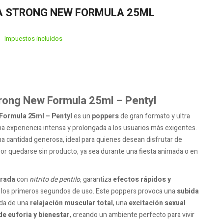
RA STRONG NEW FORMULA 25ML
Impuestos incluidos
trong New Formula 25ml – Pentyl
 Formula 25ml – Pentyl
es un
poppers
de gran formato y ultra
a experiencia intensa y prolongada a los usuarios más exigentes.
a cantidad generosa, ideal para quienes desean disfrutar de
or quedarse sin producto, ya sea durante una fiesta animada o en
orada
con
nitrito de pentilo
, garantiza
efectos rápidos y
 los primeros segundos de uso. Este poppers provoca una
subida
da de una
relajación muscular total
, una
excitación sexual
e euforia y bienestar
, creando un ambiente perfecto para vivir