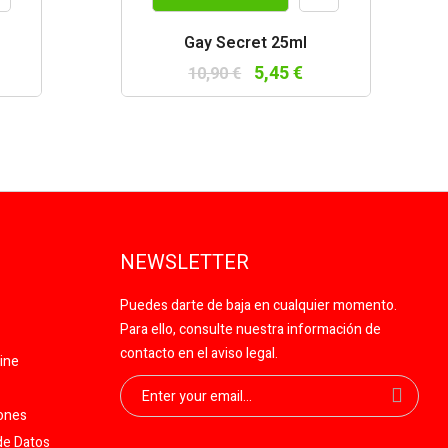
a
Vista
Gay Secret 25ml
da
rápida
5,45 €
10,90 €
NEWSLETTER
Puedes darte de baja en cualquier momento.
Para ello, consulte nuestra información de
contacto en el aviso legal.
ine
iones
de Datos