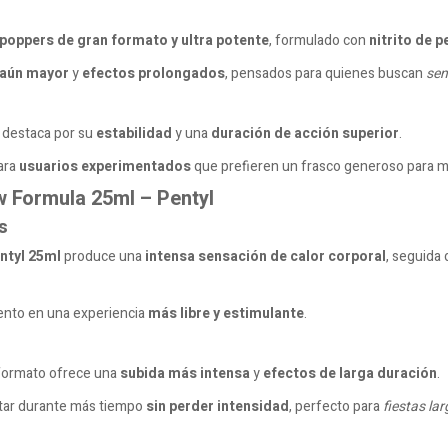
poppers de gran formato y ultra potente
, formulado con
nitrito de p
 aún mayor
y
efectos prolongados
, pensados para quienes buscan
sen
destaca por su
estabilidad
y una
duración de acción superior
.
para
usuarios experimentados
que prefieren un frasco generoso para m
w Formula 25ml – Pentyl
s
ntyl 25ml
produce una
intensa sensación de calor corporal
, seguida
omento en una experiencia
más libre y estimulante
.
 formato ofrece una
subida más intensa
y
efectos de larga duración
.
utar durante más tiempo
sin perder intensidad
, perfecto para
fiestas la