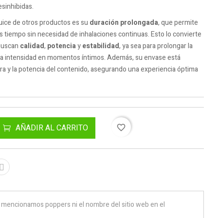
sinhibidas.
Juice de otros productos es su
duración prolongada
, que permite
 tiempo sin necesidad de inhalaciones continuas. Esto lo convierte
 buscan
calidad
,
potencia
y
estabilidad
, ya sea para prolongar la
r la intensidad en momentos íntimos. Además, su envase está
ra y la potencia del contenido, asegurando una experiencia óptima
AÑADIR AL CARRITO
favorite_border