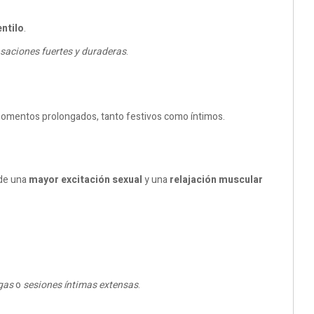
entilo
.
saciones fuertes y duraderas
.
omentos prolongados, tanto festivos como íntimos.
 de una
mayor excitación sexual
y una
relajación muscular
rgas
o
sesiones íntimas extensas
.