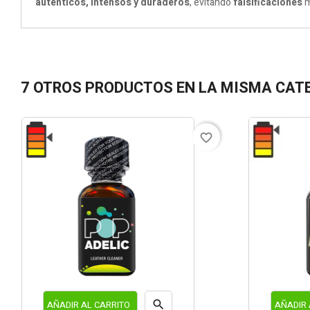
auténticos, intensos y duraderos
, evitando
falsificaciones
m
7 OTROS PRODUCTOS EN LA MISMA CAT
favorite_border

AÑADIR AL CARRITO
AÑADIR 