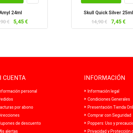
Vista
Vist
Amyl 24ml
Skull Quick Silver 25ml
rápida
rápi
5,45 €
7,45 €
,90 €
14,90 €
I CUENTA
INFORMACIÓN
nformación personal
Información legal
edidos
Condiciones Generales
acturas por abono
Presentación Tienda Onl
irecciones
Comprar con Seguridad
upones de descuento
Poppers: Uso y precauc
is alertas
Privacidad y Protección 