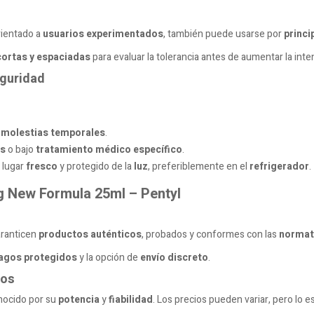
rientado a
usuarios experimentados
, también puede usarse por
princi
cortas y espaciadas
para evaluar la tolerancia antes de aumentar la inte
eguridad
o
molestias temporales
.
s
o bajo
tratamiento médico específico
.
 lugar
fresco
y protegido de la
luz
, preferiblemente en el
refrigerador
.
g New Formula 25ml – Pentyl
ranticen
productos auténticos
, probados y conformes con las
normat
agos protegidos
y la opción de
envío discreto
.
tos
nocido por su
potencia
y
fiabilidad
. Los precios pueden variar, pero lo e